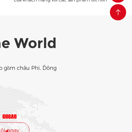
he World
ao gồm châu Phi, Đông
tôi ngay.