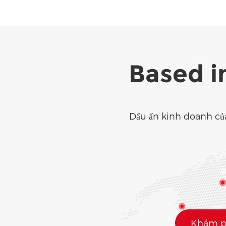
Based i
Dấu ấn kinh doanh củ
Khám ph