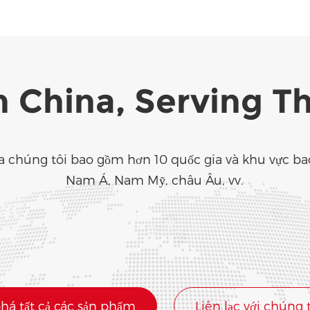
n China, Serving T
a chúng tôi bao gồm hơn 10 quốc gia và khu vực b
Nam Á, Nam Mỹ, châu Âu, vv.
á tất cả các sản phẩm
Liên lạc với chúng 