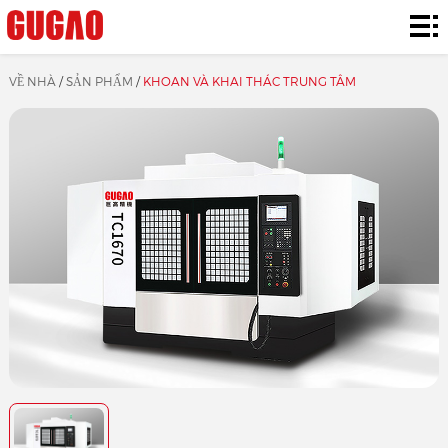
Về
nhà
Sản
VỀ NHÀ
/
SẢN PHẨM
/
KHOAN VÀ KHAI THÁC TRUNG TÂM
phẩm
Giải
pháp
Liên
lạc
Tin
tức
Về
chúng
ta