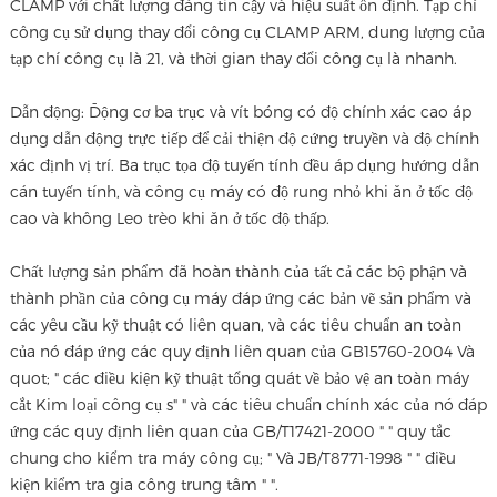
CLAMP với chất lượng đáng tin cậy và hiệu suất ổn định. Tạp chí
công cụ sử dụng thay đổi công cụ CLAMP ARM, dung lượng của
tạp chí công cụ là 21, và thời gian thay đổi công cụ là nhanh.
Dẫn động: Động cơ ba trục và vít bóng có độ chính xác cao áp
dụng dẫn động trực tiếp để cải thiện độ cứng truyền và độ chính
xác định vị trí. Ba trục tọa độ tuyến tính đều áp dụng hướng dẫn
cán tuyến tính, và công cụ máy có độ rung nhỏ khi ăn ở tốc độ
cao và không Leo trèo khi ăn ở tốc độ thấp.
Chất lượng sản phẩm đã hoàn thành của tất cả các bộ phận và
thành phần của công cụ máy đáp ứng các bản vẽ sản phẩm và
các yêu cầu kỹ thuật có liên quan, và các tiêu chuẩn an toàn
của nó đáp ứng các quy định liên quan của GB15760-2004 Và
quot; " các điều kiện kỹ thuật tổng quát về bảo vệ an toàn máy
cắt Kim loại công cụ s" " và các tiêu chuẩn chính xác của nó đáp
ứng các quy định liên quan của GB/T17421-2000 " " quy tắc
chung cho kiểm tra máy công cụ; " Và JB/T8771-1998 " " điều
kiện kiểm tra gia công trung tâm " ".