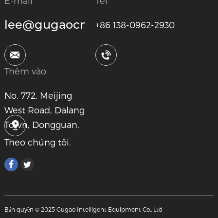
E-mail
Tel
lee@gugaocnc.com
+86 138-0962-2930
Thêm vào
No. 772, Meijing
West Road, Dalang
Town, Dongguan,
China
Theo chúng tôi.
Bản quyền © 2025 Gugao Intelligent Equipment Co., Ltd