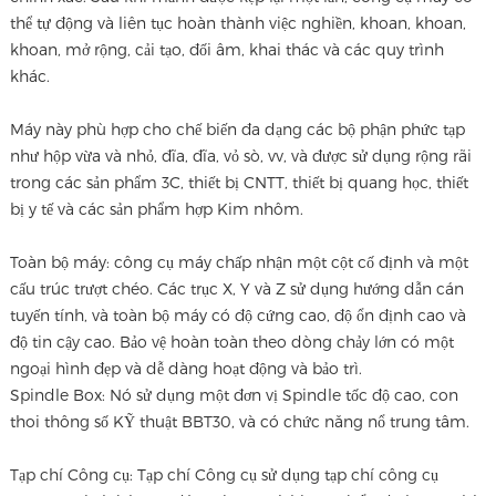
thể tự động và liên tục hoàn thành việc nghiền, khoan, khoan,
khoan, mở rộng, cải tạo, đối âm, khai thác và các quy trình
khác.
Máy này phù hợp cho chế biến đa dạng các bộ phận phức tạp
như hộp vừa và nhỏ, đĩa, đĩa, vỏ sò, vv, và được sử dụng rộng rãi
trong các sản phẩm 3C, thiết bị CNTT, thiết bị quang học, thiết
bị y tế và các sản phẩm hợp Kim nhôm.
Toàn bộ máy: công cụ máy chấp nhận một cột cố định và một
cấu trúc trượt chéo. Các trục X, Y và Z sử dụng hướng dẫn cán
tuyến tính, và toàn bộ máy có độ cứng cao, độ ổn định cao và
độ tin cậy cao. Bảo vệ hoàn toàn theo dòng chảy lớn có một
ngoại hình đẹp và dễ dàng hoạt động và bảo trì.
Spindle Box: Nó sử dụng một đơn vị Spindle tốc độ cao, con
thoi thông số KỸ thuật BBT30, và có chức năng nổ trung tâm.
Tạp chí Công cụ: Tạp chí Công cụ sử dụng tạp chí công cụ